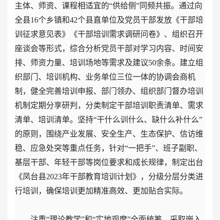
主体、师资、课程相适宜的“供给侧”同频共振。通过向
全县16个乡镇和42个县直单位及党员干部发放《干部培
训征求意见表》《干部培训需求调研问卷》、组织召开
座谈会等形式，综合分析党员干部对学习内容、时间安
排、师资力量、培训场地等需求及建议50余条。建立组
织部门、培训机构、业务单位三位一体的协调会商机
制，健全完善培训申报、部门领办、组织部门督办培训
机制定期分享研判，分类制定干部培训职责清单、需求
清单、培训清单。坚持“干什么训什么、缺什么补什么”
的原则，围绕产业发展、安全生产、生态保护、信访维
稳、应急处突等重点任务，针对“一把手”、班子副职、
基层干部、年轻干部等岗位要求和成长规律，制定出台
《凤台县2023年干部教育培训计划》，分级分层分类进
行培训，确保培训更加精准高效、更加贴合实际。
注重“理论教学”和“实地观摩”全面统筹。采取嵌入