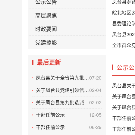
公示公告
凤台县乡
皖北地区乡
高层聚焦
县委理论
时政要闻
凤台县20
党建掠影
全市群众
最后更新
公示公
凤台县关于全省第九批驻村干部标兵 推荐对象名单的公示
07-20
凤台县关
关于凤台县党建引领信用村建设评定结果的公示
02-04
关于凤台
关于凤台县第九批选派干部2025年度考核结果的公示
02-02
关于凤台县
干部任前公示
12-05
干部任前
干部任前公示
06-29
干部任前