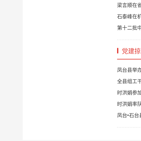
梁言顺在
石泰峰在
第十二批
党建掠
凤台县举办
全县组工
时洪娟参加
时洪娟率
凤台•石