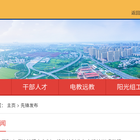
返回
建
干部人才
电教远教
阳光组
置：
主页
>
先锋发布
闻