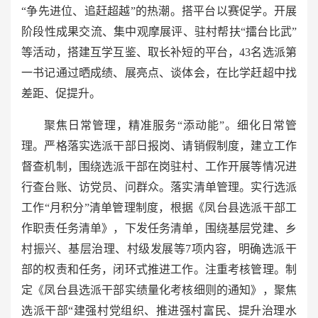
“争先进位、追赶超越”的热潮。搭平台以赛促学。开展
阶段性成果交流、集中观摩展评、驻村帮扶“擂台比武”
等活动，搭建互学互鉴、取长补短的平台，43名选派第
一书记通过晒成绩、展亮点、谈体会，在比学赶超中找
差距、促提升。
聚焦日常管理，精准服务“添动能”。细化日常管
理。严格落实选派干部日报岗、请销假制度，建立工作
督查机制，围绕选派干部在岗驻村、工作开展等情况进
行查台账、访党员、问群众。落实清单管理。实行选派
工作“月积分”清单管理制度，根据《凤台县选派干部工
作职责任务清单》，下发任务清单，围绕基层党建、乡
村振兴、基层治理、村级发展等7项内容，明确选派干
部的权责和任务，闭环式推进工作。注重考核管理。制
定《凤台县选派干部实绩量化考核细则的通知》，聚焦
选派干部“建强村党组织、推进强村富民、提升治理水