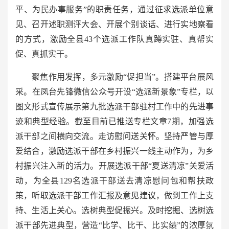
平、为民办事服务”的职责任务，通过征求选派单位意
见、召开述职测评大会、开展个别谈话、进行实地察看
的方式，激励全县43个选派工作队真蹲实驻、真帮实
促、真抓实干。
聚焦作用发挥，多元激励“促担当”。搭建平台展风
采。在凤台先锋微信公众号开设“选派新景象”专栏，以
图文形式宣传展示第九批选派干部驻村工作中的先进事
迹和典型经验。截至目前已推送专栏文章7期，加强选
派干部之间横向交流。走访慰问送关怀。坚持严管与厚
爱结合，激励选派干部在乡村振兴一线主动作为，为乡
村振兴注入新的活力。开展选派干部“夏送清凉”关爱活
动，为全县129名选派干部送去清凉慰问包和帮扶政
策，听取选派干部工作汇报及意见建议，做到工作上支
持、生活上关心。选树典型促振兴。及时挖掘、选树选
派干部先进典型，营造“比学、比干、比实绩”的浓厚氛