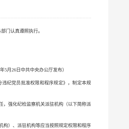
各部门认真遵照执行。
025年5月26日中共中央办公厅发布）
分违纪党员批准权限和程序规定》，制定本规
任，强化纪检监察机关派驻机构（以下简称派
机构）、派驻机构等应当按照规定权限和程序