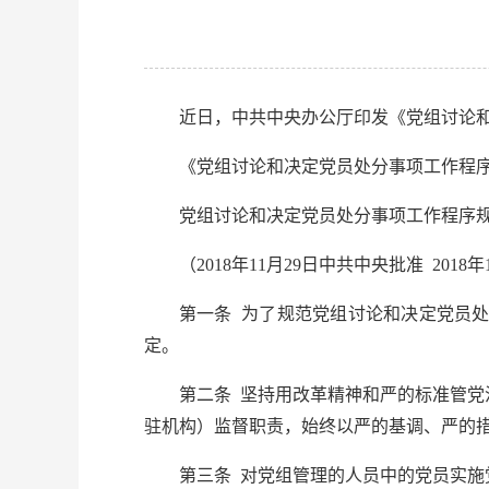
近日，中共中央办公厅印发《党组讨论
《党组讨论和决定党员处分事项工作程
党组讨论和决定党员处分事项工作程序
（2018年11月29日中共中央批准 201
第一条 为了规范党组讨论和决定党员
定。
第二条 坚持用改革精神和严的标准管
驻机构）监督职责，始终以严的基调、严的
第三条 对党组管理的人员中的党员实