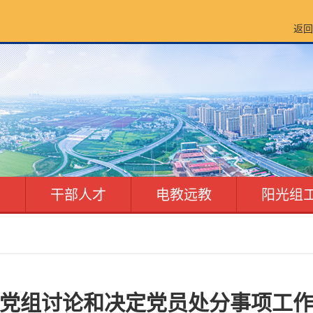
返回
建
干部人才
电教远教
阳光组
党组讨论和决定党员处分事项工