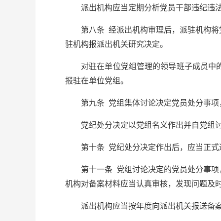
派出机构应当定期分析党员干部违纪违
第八条 经派出机构审理后，派驻机构
驻机构报派出机关研究决定。
对驻在单位党组管理的领导班子成员中
报驻在单位党组。
第九条 党组集体讨论决定党员处分事
党纪处分决定以党组名义作出并自党组
第十条 党纪处分决定作出后，应当正式
第十一条 党组讨论决定的党员处分事项
机构对备案材料应当认真审核，发现问题及
派出机构应当按年度向派出机关报送备