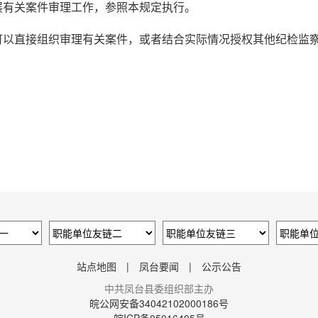
展有关案件审理工作，参照本规定执行。
可以直接组织审理有关案件，或者结合实际情况授权其他纪检监
站点地图
|
凤台要闻
|
公示公告
中共凤台县委组织部主办
皖公网安备34042102000186号