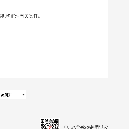
察机构审理有关案件。
中共凤台县委组织部主办