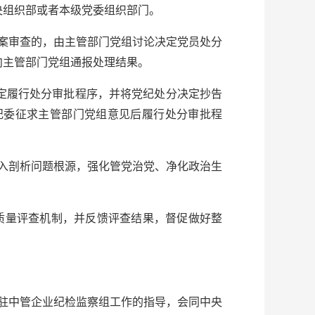
央组织部或者本级党委组织部门。
案审查的，由主管部门党组讨论决定党员处分
向主管部门党组通报处理结果。
定履行处分审批程序，并将党纪处分决定抄告
纪委征求主管部门党组意见后履行处分审批程
入剖析问题根源，强化管党治党、净化政治生
质量评查机制，并反馈评查结果，督促做好整
驻中管企业纪检监察组工作的指导，会同中央