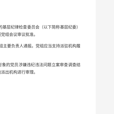
的基层纪律检查委员会（以下简称基层纪委）
报党组会议审议批准。
组主要负责人通报。党组应当支持派驻机构履
对象的党员涉嫌违纪违法问题立案审查调查结
的派出机构进行审理。