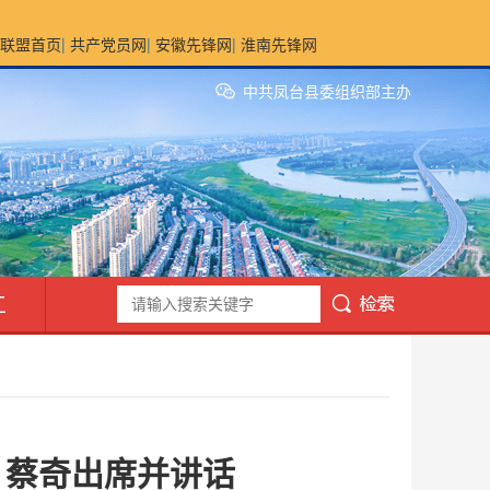
联盟首页
|
共产党员网
|
安徽先锋网
|
淮南先锋网
中共凤台县委组织部主办
工
 蔡奇出席并讲话