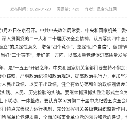
发布时间：2026-01-29
阅读量：
423
作者：凤台先锋网
1月27日在京召开。中共中央政治局常委、中央和国家机关工
，深入贯彻党的二十大和二十届历次全会精神，认真落实四中全
立”的决定性意义，增强“四个意识”、坚定“四个自信”、做到
，当好“三个表率”，走好第一方阵，以高质量党建促进高质量发展
周年，是“十五五”开局之年。中央和国家机关各部门要坚持不懈
凝心铸魂，严明政治纪律和政治规矩，提高政治执行力，更加坚
为人民出政绩、以实干出政绩，健全有效防范和纠治政绩观偏差
起实践、人民、历史检验的实绩。要继续抓深抓实整治形式主义为
，上下联动、一体整改。要认真学习贯彻二十届中央纪委五次全会
部门特点完善权力运行机制，充分发挥机关各级党组织监督作用
门所属单位党建质量，全面加强事业单位党的领导和党的建设，