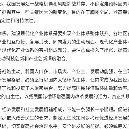
化。我国发展处于战略机遇和风险挑战并存、不确定难预料因素
于把握其中一些关键因素的新变化，目的在于胸怀全局、登高望
确定性和可持续性。
体系。建设现代化产业体系是要实现产业体系整体跃升。各地区
产业相互衔接、各展其长、同向发力的生动局面。现代化产业体
是现代化产业体系的有机组成部分。要注意算投入产出账，提高
推动科技创新和产业创新深度融合。
得战略主动。我国人口多、市场大、产业全、发展动能强，在全
新发展格局，必须坚持以国内大循环为主体，让内需成为我国经
资于物和投资于人紧密结合，努力提高国民经济循环质量和效率
放的自主性，以拓展国际循环增强国内改革发展的活力，真正实
。经济发展和社会发展相辅相成，不能一条腿长一条腿短。促进
同步嵌入改善民生的要求，制定民生政策同步考虑促进经济发展
基础，切实提高社会治理水平。安全是发展的前提。必须统筹发